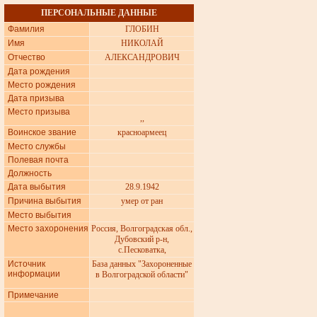
ПЕРСОНАЛЬНЫЕ ДАННЫЕ
Фамилия
ГЛОБИН
Имя
НИКОЛАЙ
Отчество
АЛЕКСАНДРОВИЧ
Дата рождения
Место рождения
Дата призыва
Место призыва
,,
Воинское звание
красноармеец
Место службы
Полевая почта
Должность
Дата выбытия
28.9.1942
Причина выбытия
умер от ран
Место выбытия
Место захоронения
Россия, Волгогpадская обл.,
Дyбовский р-н,
с.Песковатка,
Источник
База данных "Захороненные
информации
в Волгоградской области"
Примечание